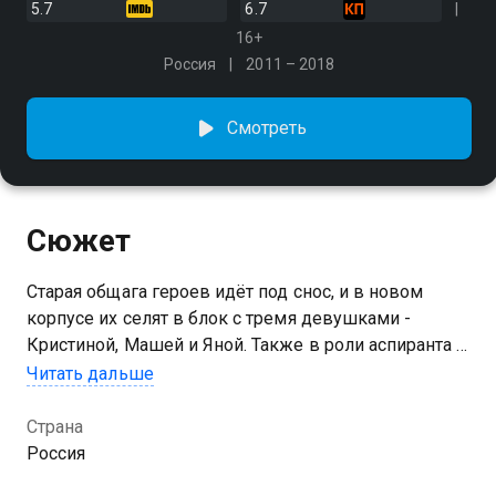
5.7
6.7
16+
Россия
2011 – 2018
Смотреть
Сюжет
Старая общага героев идёт под снос, и в новом
корпусе их селят в блок с тремя девушками -
Кристиной, Машей и Яной. Также в роли аспиранта в
универ возвращается и Майкл
Читать дальше
Страна
Россия