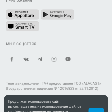
ПРИЛОЖЕНИЯ
МЫ В СОЦСЕТЯХ
Теле и видеоконтент TV+ предоставлен ТОО «ALACAST»
(Государственная лицензия № 12016823 от 22.11.2012).
В рамках услуги «Видео по подписке» для «Пакета
Продолжая использовать сайт,
фильмов и сериалов tv+» контент предоставляется
вы соглашаетесь на использование файлов
онлайн-кинотеатром MEGOGO.
«cookie» и применение метрических