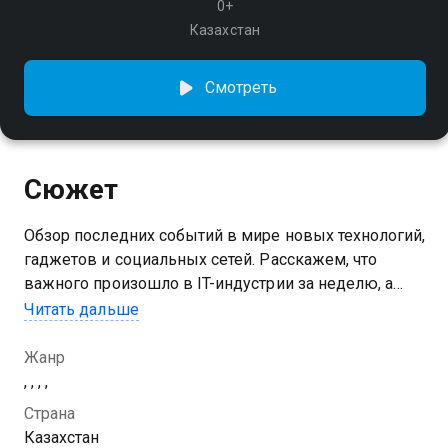
0+
Казахстан
Смотреть
Сюжет
Обзор последних событий в мире новых технологий,
гаджетов и социальных сетей. Расскажем, что
важного произошло в IT-индустрии за неделю, а
также покажем трендовые ролики в рубрике
Читать дальше
"Видео дня"
Жанр
, , , ,
Страна
Казахстан