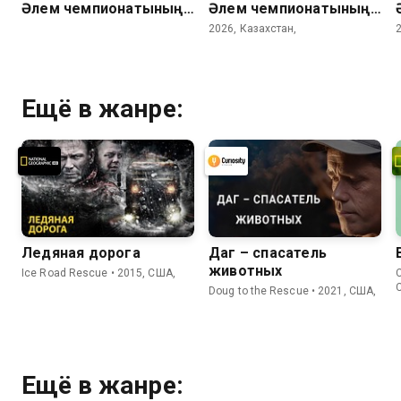
Әлем чемпионатының
Әлем чемпионатының
барлық голдары. 1/8
барлық голдары. 3 тур
2026, Казахстан,
финал
Ещё в жанре:
Ледяная дорога
Даг – спасатель
животных
Ice Road Rescue • 2015, США,
C
Doug to the Rescue • 2021, США,
Ещё в жанре: