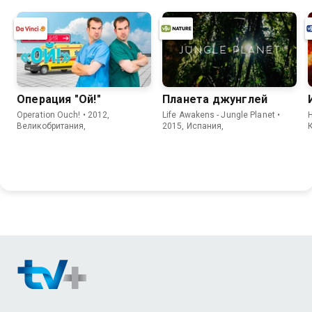
Операция "Ой!"
Планета джунглей
Operation Ouch! • 2012,
Life Awakens - Jungle Planet •
H
Великобритания,
2015, Испания,