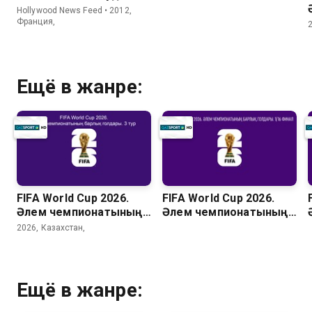
Hollywood News Feed • 2012,
Франция,
Ещё в жанре:
FIFA World Cup 2026.
FIFA World Cup 2026.
Әлем чемпионатының
Әлем чемпионатының
барлық голдары. 3 тур
барлық голдары. 1/16
2026, Казахстан,
финал
Ещё в жанре: