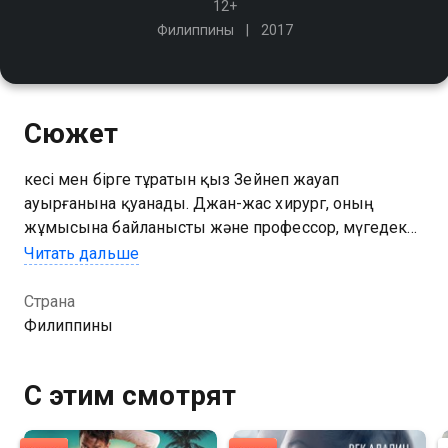
12+
Филиппины
2017
Сюжет
Әкесі мен бірге тұратын қыз Зейнеп жауап
ауырғанына қуанады. Джан-жас хирург, оның
жұмысына байланысты және профессор, мүгедек
болды. Джан мен Зейнеп кенеттен бір-бірінің
Читать дальше
өміріне ауыр және жеккөрушілік махаббат
Страна
Филиппины
С этим смотрят