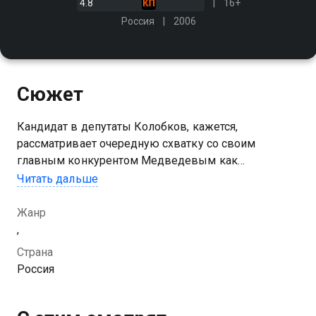
4.8
16+
Россия
2006
Сюжет
Кандидат в депутаты Колобков, кажется,
рассматривает очередную схватку со своим
главным конкурентом Медведевым как
последнюю возможность поквитаться за прошлые
Читать дальше
неудачи. Предвыборный штаб Колобкова действует
цинично и бескомпромиссно…
Жанр
,
Посмотреть онлайн 10 сезон сериала Солдаты 10
Страна
вы можете совершенно бесплатно в хорошем HD
Россия
качестве на Казахтелеком