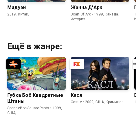
Мидуэй
Жанна Д'Арк
2019, Китай,
Joan Of Arc • 1999, Канада,
T
История
Ещё в жанре:
Губка Боб Квадратные
Касл
Штаны
Castle • 2009, США, Криминал
SpongeBob SquarePants • 1999,
США,