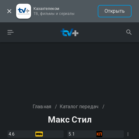
Казахтелеком
Открыть
ТВ, фильмы и сериалы
Главная
/
Каталог передач
/
Макс Стил
4.6
5.1