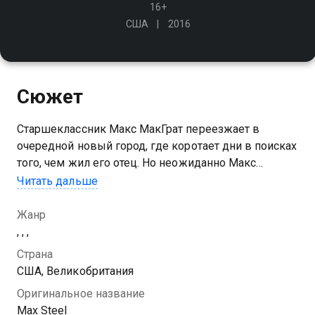
16+
США
2016
Сюжет
Старшеклассник Макс МакГрат переезжает в
очередной новый город, где коротает дни в поисках
того, чем жил его отец. Но неожиданно Макс
обнаруживает у себя способность управлять
Читать дальше
энергией, а вдобавок к ней - маленького
дружелюбного робота Стила в шкафу!
Жанр
, , ,
Страна
США, Великобритания
Оригинальное название
Max Steel