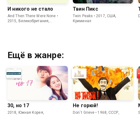
И никого не стало
Твин Пикс
And Then There Were None •
Twin Peaks • 2017, США,
2015, Великобритания,
Криминал
Криминал
Ещё в жанре:
30, но 17
Не горюй!
2018, Южная Корея,
Don`t Grieve • 1968, СССР,