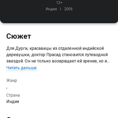
12+
Индия
2006
Сюжет
Для Дурги, красавицы из отдалённой индийской
деревушки, доктор Прасад становится путеводной
звездой. Он не только возвращает ей зрение, но и
поддерживает в трудную минуту после трагической
Читать дальше
гибели возлюбленного Рохита и везёт с собой в
Швейцарию
Жанр
,
Страна
Индия