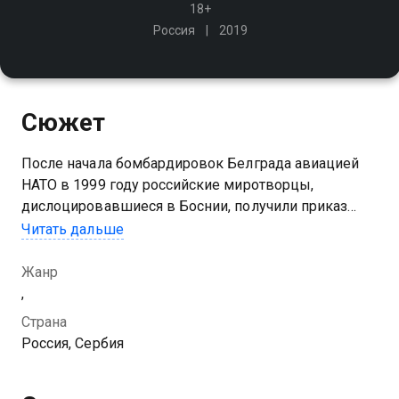
18+
Россия
2019
Сюжет
После начала бомбардировок Белграда авиацией
НАТО в 1999 году российские миротворцы,
дислоцировавшиеся в Боснии, получили приказ
совершить марш-бросок и занять аэропорт в
Читать дальше
Приштине (Косово)
Жанр
,
Страна
Россия, Сербия