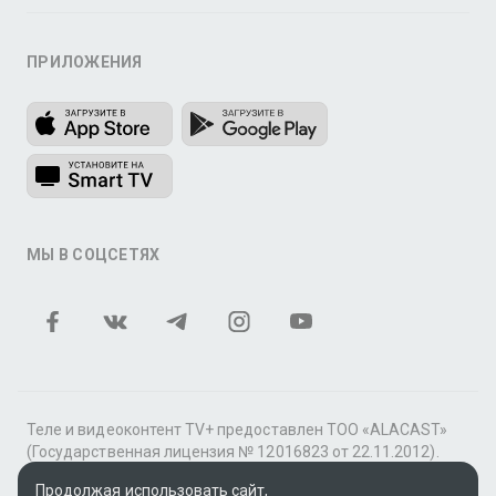
ПРИЛОЖЕНИЯ
МЫ В СОЦСЕТЯХ
Теле и видеоконтент TV+ предоставлен ТОО «ALACAST»
(Государственная лицензия № 12016823 от 22.11.2012).
В рамках услуги «Видео по подписке» для «Пакета
Продолжая использовать сайт,