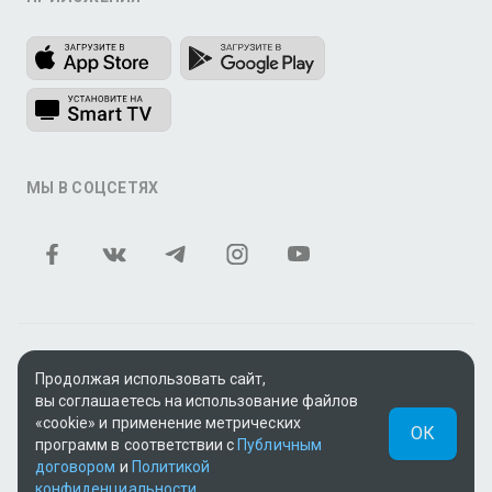
МЫ В СОЦСЕТЯХ
Теле и видеоконтент TV+ предоставлен ТОО «ALACAST»
Продолжая использовать сайт,
(Государственная лицензия № 12016823 от 22.11.2012).
вы соглашаетесь на использование файлов
В рамках услуги «Видео по подписке» для «Пакета
«cookie» и применение метрических
ОК
фильмов и сериалов tv+» контент предоставляется
программ в соответствии с
Публичным
онлайн-кинотеатром MEGOGO.
договором
и
Политикой
конфиденциальности