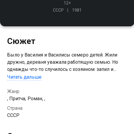
12+
СССР
1981
Сюжет
Было у Василия и Василисы семеро детей. Жили
дружно, деревня уважала работящую семью. Но
однажды что-то случилось с хозяином: запил и
поднял руку на верную супругу. Василиса выгнала
Читать дальше
мужа из дома… Было это перед самой войной…
Жанр
, Притча, Роман, ,
Страна
СССР