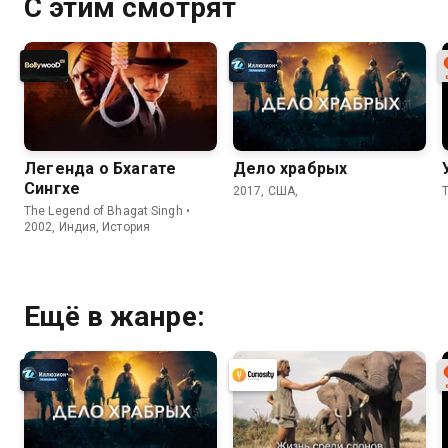
С этим смотрят
Легенда о Бхагате
Дело храбрых
Сингхе
2017, США,
T
The Legend of Bhagat Singh •
2002, Индия, История
Ещё в жанре: