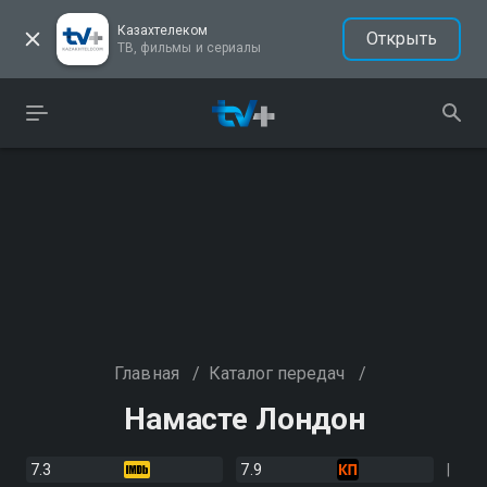
Казахтелеком
Открыть
ТВ, фильмы и сериалы
Главная
/
Каталог передач
/
Намасте Лондон
7.3
7.9