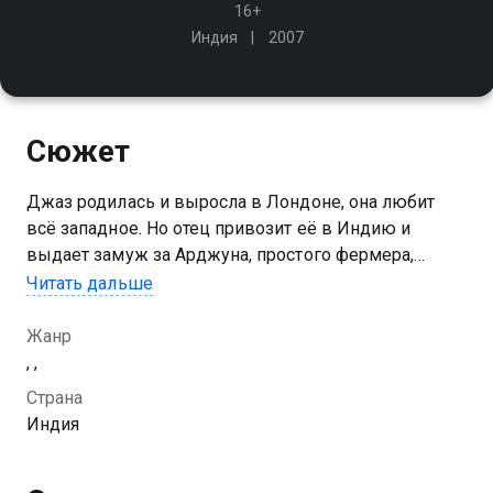
16+
Индия
2007
Сюжет
Джаз родилась и выросла в Лондоне, она любит
всё западное. Но отец привозит её в Индию и
выдает замуж за Арджуна, простого фермера,
который едва говорит по-английски. Победят ли
Читать дальше
индийские традиции западную культуру?
Жанр
, ,
Страна
Индия