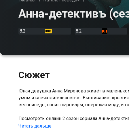
Анна-детективъ (сез
8.2
8.2
Сюжет
Юная девушка Анна Миронова живёт в маленьком 
умом и впечатлительностью. Вышиванию крестик
велосипеде, носит шаровары, опережая моду, и го
Посмотреть онлайн 2 сезон сериала Анна-детект
качестве на Казахтелеком
Читать дальше