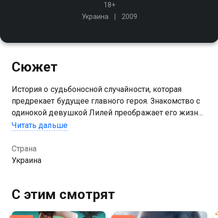
18+
Украина
2009
Сюжет
История о судьбоносной случайности, которая
предрекает будущее главного героя. Знакомство с
одинокой девушкой Лилей преображает его жизнь.
Она так не похожа на женщин, которых Андрей знал
Читать дальше
до нее. Лиля живет в мире бабушкиных грез и
верит в чудеса
Страна
Украина
С этим смотрят