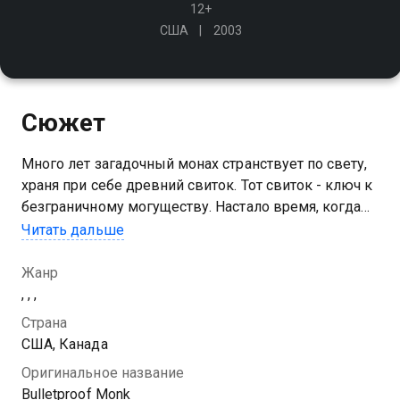
12+
США
2003
Сюжет
Много лет загадочный монах странствует по свету,
храня при себе древний свиток. Тот свиток - ключ к
безграничному могуществу. Настало время, когда
монах должен найти себе преемника, который смог
Читать дальше
бы дальше хранить бесценный документ
Жанр
, , ,
Страна
США, Канада
Оригинальное название
Bulletproof Monk