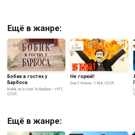
Ещё в жанре:
Бобик в гостях у
Не горюй!
Барбоса
Don`t Grieve • 1968, СССР,
Bobik on a Visit To Barbos • 1977,
L
СССР,
Ещё в жанре: