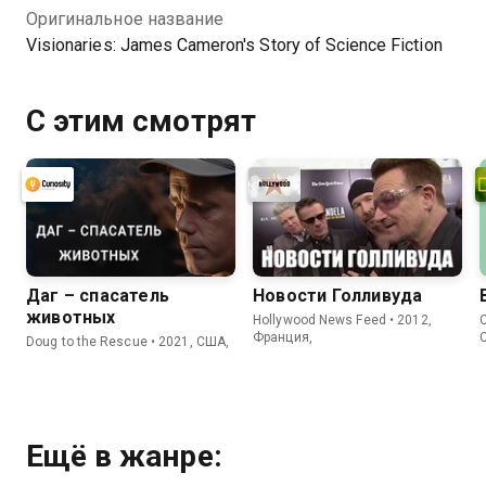
Оригинальное название
качестве на Казахтелеком
Visionaries: James Cameron's Story of Science Fiction
С этим смотрят
Даг – спасатель
Новости Голливуда
животных
Hollywood News Feed • 2012,
C
Франция,
Doug to the Rescue • 2021, США,
Ещё в жанре: