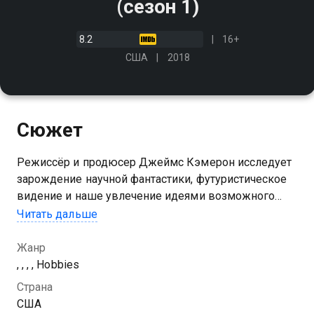
(сезон 1)
8.2
16+
США
2018
Сюжет
Режиссёр и продюсер Джеймс Кэмерон исследует
зарождение научной фантастики, футуристическое
видение и наше увлечение идеями возможного
будущего. Кэмерон пытается помочь нам понять,
Читать дальше
откуда появились идеи научной фантастики и куда
они нас ведут
Жанр
, , , , Hobbies
Посмотреть онлайн 1 сезон сериала История
Страна
научной фантастики с Джеймсом Кэмероном вы
США
можете совершенно бесплатно в хорошем HD