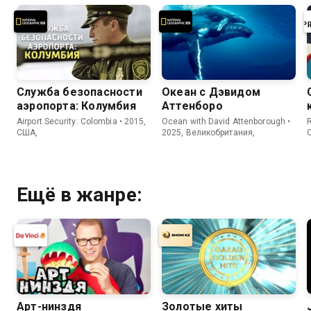
Служба безопасности
Океан с Дэвидом
аэропорта: Колумбия
Аттенборо
Airport Security: Colombia • 2015,
Ocean with David Attenborough •
R
США,
2025, Великобритания,
Ещё в жанре:
Арт-нинздя
Золотые хиты