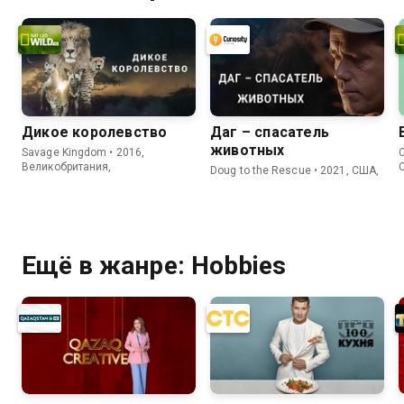
Дикое королевство
Даг – спасатель
животных
Savage Kingdom • 2016,
C
Великобритания,
Doug to the Rescue • 2021, США,
Ещё в жанре: Hobbies