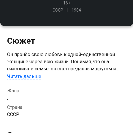
16+
СССР
1984
Сюжет
Он пронёс свою любовь к одной-единственной
женщине через всю жизнь. Понимая, что она
счастлива в семье, он стал преданным другом и
всегда был готов прийти на помощь. У неё теперь
Читать дальше
взрослые дети, внуки, а он отказался от своего
личного счастья…
Жанр
,
Страна
СССР