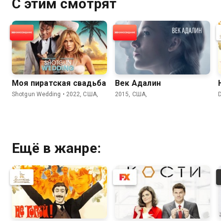
С этим смотрят
Моя пиратская свадьба
Век Адалин
Shotgun Wedding • 2022, США,
2015, США,
D
Ещё в жанре: