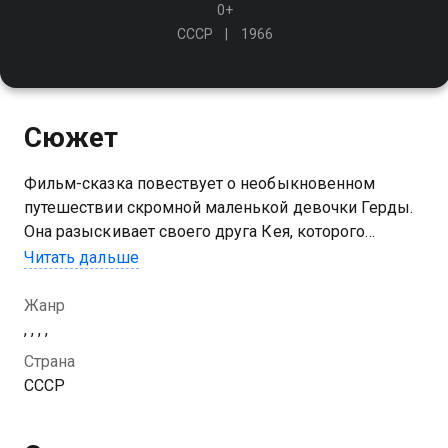
0+
СССР
1966
Сюжет
Фильм-сказка повествует о необыкновенном
путешествии скромной маленькой девочки Герды.
Она разыскивает своего друга Кея, которого
похитила и унесла в своё царство Снежная
Читать дальше
королева - могущественная злая волшебница
Жанр
, , , ,
Страна
СССР