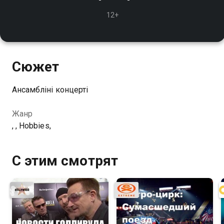
12+
Сюжет
Ансамблінің концерті
Жанр
, , Hobbies,
С этим смотрят