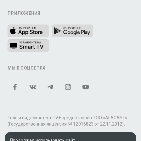
ПРИЛОЖЕНИЯ
МЫ В СОЦСЕТЯХ
Теле и видеоконтент TV+ предоставлен ТОО «ALACAST»
(Государственная лицензия № 12016823 от 22.11.2012).
В рамках услуги «Видео по подписке» для «Пакета
фильмов и сериалов tv+» контент предоставляется
Продолжая использовать сайт,