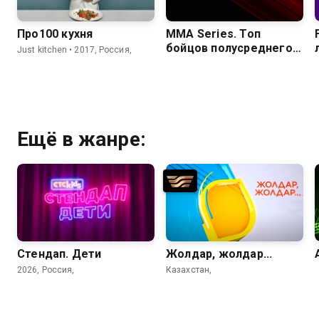
Про100 кухня
MMA Series. Топ
бойцов полусреднего
Just kitchen • 2017, Россия,
веса. С.Бобрышев,
В.Руденко, Д.Засинец
Ещё в жанре:
Стендап. Дети
Жолдар, жолдар...
2026, Россия,
Казахстан,