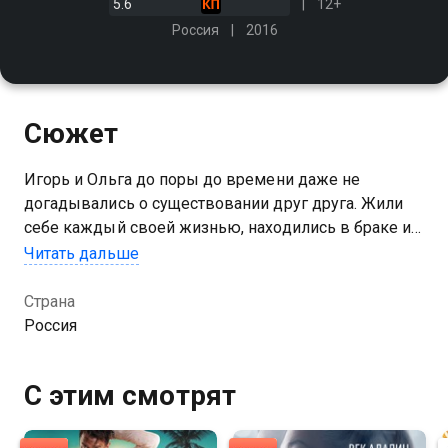
5.6
12+
Россия
2016
Сюжет
Игорь и Ольга до поры до времени даже не
догадывались о существовании друг друга. Жили
себе каждый своей жизнью, находились в браке и
воспитывали детей. Встретившись случайно в
Читать дальше
санатории, они влюбляются друг в друга с первого
взгляда
Страна
Россия
С этим смотрят