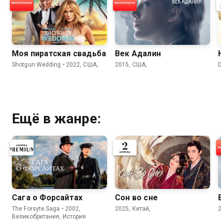
Моя пиратская свадьба
Век Адалин
Shotgun Wedding • 2022, США,
2015, США,
D
Ещё в жанре:
Сага о Форсайтах
Сон во сне
The Forsyte Saga • 2002,
2025, Китай,
Великобритания, История