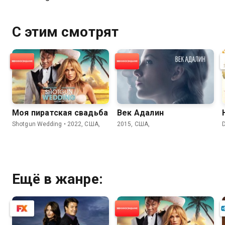
С этим смотрят
Моя пиратская свадьба
Век Адалин
Shotgun Wedding • 2022, США,
2015, США,
D
Ещё в жанре: