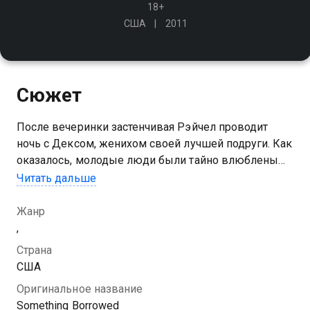
18+
США
2011
Сюжет
После вечеринки застенчивая Рэйчел проводит
ночь с Дексом, женихом своей лучшей подруги. Как
оказалось, молодые люди были тайно влюблены
друг в друга долгие годы, но решились рассказать о
Читать дальше
своих чувствах в самый неподходящий момент -
накануне свадьбы
Жанр
,
Страна
США
Оригинальное название
Something Borrowed