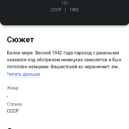
12+
СССР
1983
Сюжет
Белое море. Весной 1942 года пароход с ранеными
оказался под обстрелом немецких самолётов и был
потоплен немцами. Фашистский ас нервничает: ему
никак не удаётся "достать" последнего оставшегося
Читать дальше
в живых русского…
Жанр
,
Страна
СССР