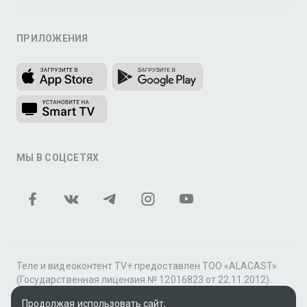
ПРИЛОЖЕНИЯ
МЫ В СОЦСЕТЯХ
Теле и видеоконтент TV+ предоставлен ТОО «ALACAST»
(Государственная лицензия № 12016823 от 22.11.2012).
В рамках услуги «Видео по подписке» для «Пакета
Продолжая использовать сайт,