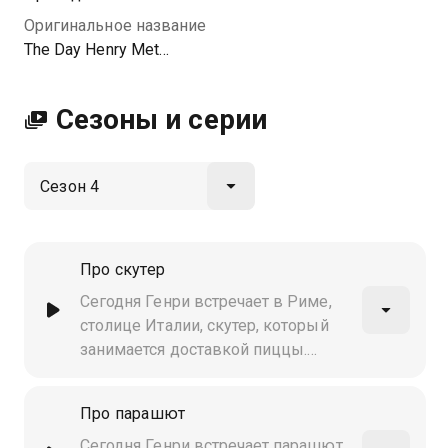
Оригинальное название
The Day Henry Met…
Сезоны и серии
Про скутер
Сегодня Генри встречает в Риме,
столице Италии, скутер, который
занимается доставкой пиццы.
Генри узнаёт о том, какая пицца
самая лучшая в мире, и сам
Про парашют
становится доставщиком пиццы
Сегодня Генри встречает парашют.