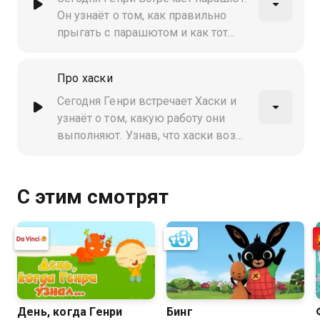
Он узнаёт о том, как правильно
прыгать с парашютом и как тот
устроен. Генри становится
парашютистом и помогает
Про хаски
парашюту совершить роковой
супер-пуперский прыжок
Сегодня Генри встречает Хаски и
узнаёт о том, какую работу они
выполняют. Узнав, что хаски возят
санки по снегу, Генри становится
полярником и вместе с хаски
отправляется в путешествие по
С этим смотрят
Арктике
День, когда Генри
Бинг