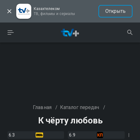
Казахтелеком
Открыть
ТВ, фильмы и сериалы
Главная
/
Каталог передач
/
К чёрту любовь
6.3
6.9