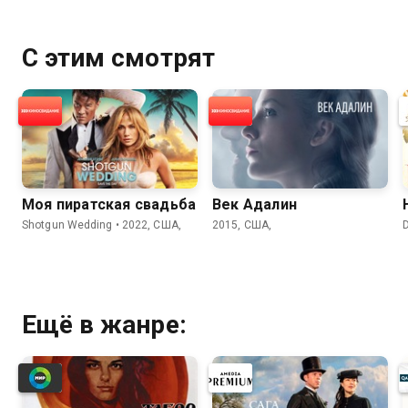
С этим смотрят
Моя пиратская свадьба
Век Адалин
Shotgun Wedding • 2022, США,
2015, США,
D
Ещё в жанре: