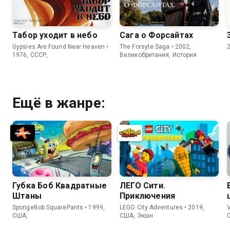
Табор уходит в небо
Сага о Форсайтах
Gypsies Are Found Near Heaven •
The Forsyte Saga • 2002,
1976, СССР,
Великобритания, История
Ещё в жанре:
Губка Боб Квадратные
ЛЕГО Сити.
Штаны
Приключения
SpongeBob SquarePants • 1999,
LEGO City Adventures • 2019,
V
США,
США, Экшн