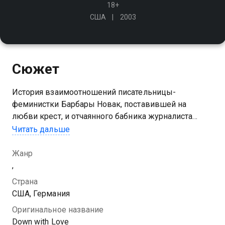
18+
США
2003
Сюжет
История взаимоотношений писательницы-
феминистки Барбары Новак, поставившей на
любви крест, и отчаянного бабника журналиста
Кэтчера Блока, давно уже отказавшегося от любви
Читать дальше
ради секса
Жанр
,
Страна
США, Германия
Оригинальное название
Down with Love