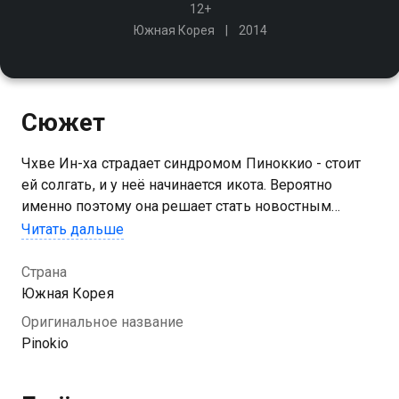
12+
Южная Корея
2014
Сюжет
Чхве Ин-ха страдает синдромом Пиноккио - стоит
ей солгать, и у неё начинается икота. Вероятно
именно поэтому она решает стать новостным
репортером!
Читать дальше
Посмотреть онлайн 1 сезон сериала Пиноккио вы
Страна
можете совершенно бесплатно в хорошем HD
Южная Корея
качестве на Казахтелеком
Оригинальное название
Pinokio