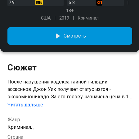
7.9
6.8
18+
США
2019
Криминал
Смотреть
Сюжет
После нарушения кодекса тайной гильдии
ассасинов Джон Уик получает статус изгоя -
экскомьюникадо. За его голову назначена цена в 14
миллионов долларов, и армия самых жестоких
Читать дальше
профессиональных убийц со всего мира открывает
на него кровавую охоту
Жанр
Криминал, ,
Страна