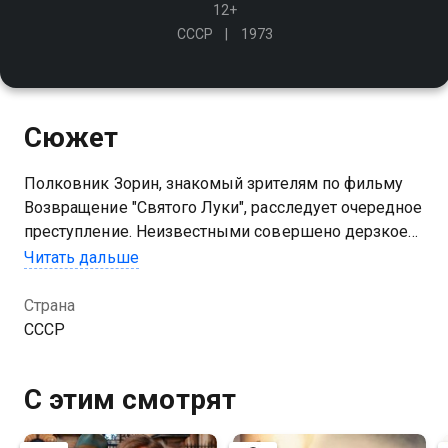
12+
СССР
1973
Сюжет
Полковник Зорин, знакомый зрителям по фильму
Возвращение "Святого Луки", расследует очередное
преступление. Неизвестными совершено дерзкое
ограбление. На этот раз из коллекции украден
Читать дальше
ценнейший бриллиант "Черный принц"
Страна
СССР
С этим смотрят