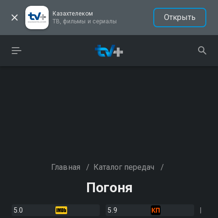
Казахтелеком
Открыть
ТВ, фильмы и сериалы
Главная
/
Каталог передач
/
Погоня
5.0
5.9