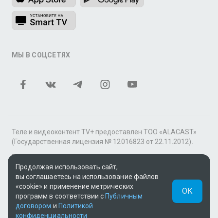
МЫ В СОЦСЕТЯХ
Теле и видеоконтент TV+ предоставлен ТОО «ALACAST»
(Государственная лицензия № 12016823 от 22.11.2012).
В рамках услуги «Видео по подписке» для «Пакета
Продолжая использовать сайт,
фильмов и сериалов tv+» контент предоставляется
вы соглашаетесь на использование файлов
онлайн-кинотеатром MEGOGO.
«cookie» и применение метрических
ОК
Поддержка: tvplus@telecom.kz
программ в соответствии с
Публичным
договором
и
Политикой
UUID: f7b10419-74d9-436c-9f18-1b2041308b28
конфиденциальности
v3.9.15
|
SSR