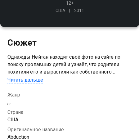
12+
США
2011
Сюжет
Однажды Нейтан находит своё фото на сайте по
поиску пропавших детей и узнаёт, что родители
похитили его и вырастили как собственного
ребёнка. Тогда он начинает расследование, которое
Читать дальше
превращается в цепочку опасных событий
Жанр
, ,
Страна
США
Оригинальное название
Abduction