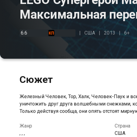
Максимальная пере
6.6
США
2013
6+
Сюжет
Железный Человек, Тор, Халк, Человек-Паук и в
уничтожить друг друга волшебными снежками, ко
Только действуя сообща, они опять отстоят мирн
Жанр
Страна
, , ,
США