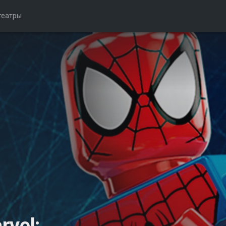
театры
vel: