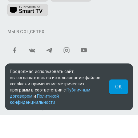
МЫ В СОЦСЕТЯХ
Продолжая использовать сайт,
вы соглашаетесь на использование файлов
Теле и видеоконтент TV+ предоставлен ТОО «ALACAST»
«cookie» и применение метрических
ОК
(Государственная лицензия № 12016823 от 22.11.2012).
программ в соответствии с
Публичным
договором
и
Политикой
В рамках услуги «Видео по подписке» для «Пакета
конфиденциальности
фильмов и сериалов tv+» контент предоставляется
онлайн-кинотеатром MEGOGO.
Поддержка: tvplus@telecom.kz
UUID: ff84882a-b11b-4b31-9277-ca3cf3378a90
v3.9.15
|
SSR