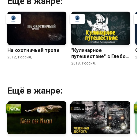
Ещё в жанре:
На охотничьей тропе
"Кулинарное
путешествие" с Глебом
2012, Россия,
Астафьевым
2018, Россия,
Ещё в жанре: