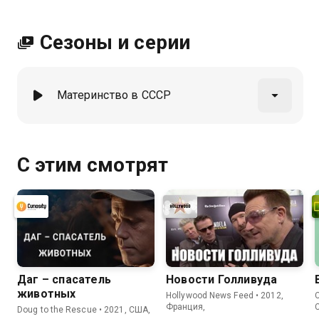
Сезоны и серии
Материнство в СССР
С этим смотрят
Даг – спасатель
Новости Голливуда
животных
Hollywood News Feed • 2012,
C
Франция,
Doug to the Rescue • 2021, США,