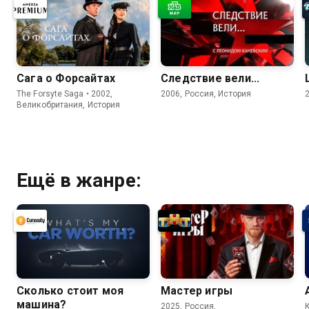
Сага о Форсайтах
Следствие вели...
The Forsyte Saga • 2002,
2006, Россия, История
Великобритания, История
Ещё в жанре:
Сколько стоит моя
Мастер игры
машина?
2025, Россия,