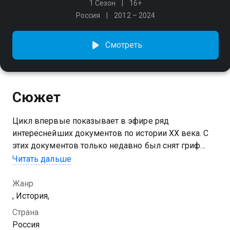
1 Сезон
16+
Россия
2012 – 2024
Смотреть
Сюжет
Цикл впервые показывает в эфире ряд
интереснейших документов по истории ХХ века. С
этих документов только недавно был снят гриф
секретности, и они добавляют массу нового и
Читать дальше
неожиданного к нашему пониманию событий
прошлого столетия
Жанр
, История,
Страна
Россия