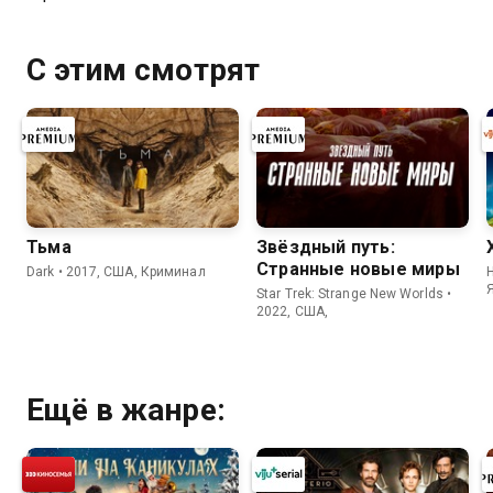
С этим смотрят
Тьма
Звёздный путь:
Странные новые миры
Dark • 2017, США, Криминал
H
Star Trek: Strange New Worlds •
2022, США,
Ещё в жанре: