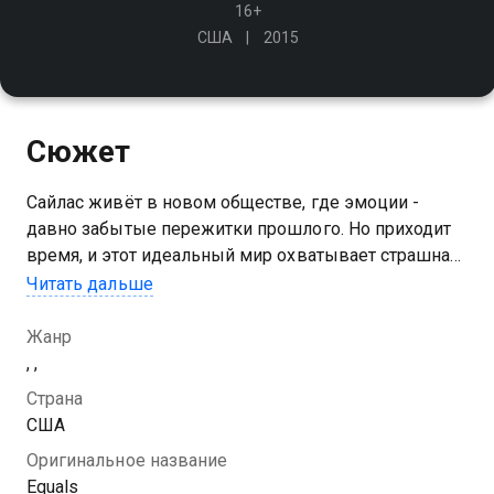
16+
США
2015
Сюжет
Сайлас живёт в новом обществе, где эмоции -
давно забытые пережитки прошлого. Но приходит
время, и этот идеальный мир охватывает страшная
болезнь, при которой люди начинают испытывать
Читать дальше
чувства, и Сайлас находит у себя её симптомы…
Жанр
, ,
Страна
США
Оригинальное название
Equals