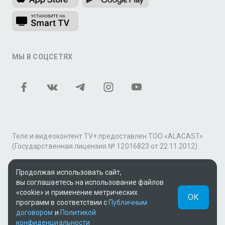
МЫ В СОЦСЕТЯХ
Теле и видеоконтент TV+ предоставлен ТОО «ALACAST»
(Государственная лицензия № 12016823 от 22.11.2012).
В рамках услуги «Видео по подписке» для «Пакета
Продолжая использовать сайт,
фильмов и сериалов tv+» контент предоставляется
вы соглашаетесь на использование файлов
онлайн-кинотеатром MEGOGO.
«cookie» и применение метрических
ОК
Поддержка: tvplus@telecom.kz
программ в соответствии с
Публичным
договором
и
Политикой
UUID: 30bdb750-ea38-42e2-bd22-ec3e6947124c
конфиденциальности
v3.9.15
|
SSR