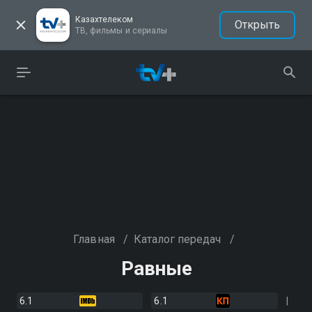
Казахтелеком
Открыть
ТВ, фильмы и сериалы
Главная
/
Каталог передач
/
Равные
6.1
6.1