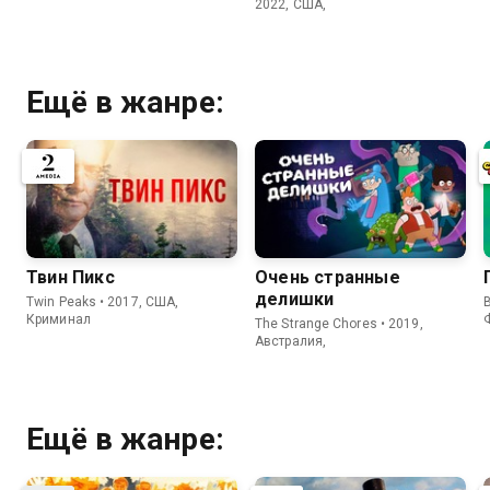
2022, США,
Ещё в жанре:
Твин Пикс
Очень странные
делишки
Twin Peaks • 2017, США,
B
Криминал
The Strange Chores • 2019,
Австралия,
Ещё в жанре: