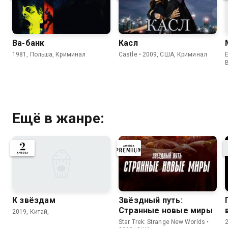
Ва-банк
Касл
1981, Польша, Криминал
Castle • 2009, США, Криминал
E
Ещё в жанре:
К звёздам
Звёздный путь:
Странные новые миры
2019, Китай,
Star Trek: Strange New Worlds •