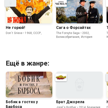
Не горюй!
Сага о Форсайтах
Don`t Grieve • 1968, СССР,
The Forsyte Saga • 2002,
Великобритания, История
Ещё в жанре:
Бобик в гостях у
Брат Джорела
Барбоса
Jorel's Brother • 2014, Бразилия,
D