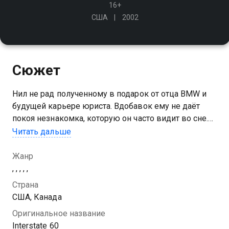
16+
США
2002
Сюжет
Нил не рад полученному в подарок от отца BMW и
будущей карьере юриста. Вдобавок ему не даёт
покоя незнакомка, которую он часто видит во сне.
Чтобы разобраться в происходящем, Нил
Читать дальше
отправляется в путешествие по Трассе 60, которой
нет ни на одной карте
Жанр
, , , , ,
Страна
США, Канада
Оригинальное название
Interstate 60