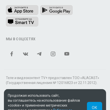
МЫ В СОЦСЕТЯХ
Теле и видеоконтент TV+ предоставлен ТОО «ALACAST»
(Государственная лицензия № 12016823 от 22.11.2012).
В рамках услуги «Видео по подписке» для «Пакета
фильмов и сериалов tv+» контент предоставляется
Продолжая использовать сайт,
онлайн-кинотеатром MEGOGO.
вы соглашаетесь на использование файлов
«cookie» и применение метрических
ОК
Поддержка: tvplus@telecom.kz