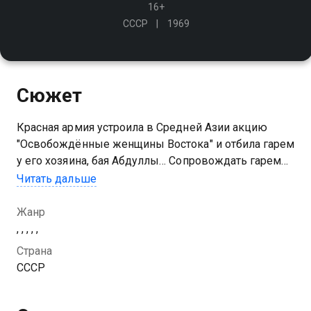
16+
СССР
1969
Сюжет
Красная армия устроила в Средней Азии акцию
"Освобождённые женщины Востока" и отбила гарем
у его хозяина, бая Абдуллы… Сопровождать гарем
поручено товарищу Сухову и его помощнику
Читать дальше
Петрухе
Жанр
, , , , ,
Страна
СССР