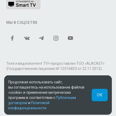
МЫ В СОЦСЕТЯХ
Теле и видеоконтент TV+ предоставлен ТОО «ALACAST»
(Государственная лицензия № 12016823 от 22.11.2012).
В рамках услуги «Видео по подписке» для «Пакета
фильмов и сериалов tv+» контент предоставляется
Продолжая использовать сайт,
онлайн-кинотеатром MEGOGO.
вы соглашаетесь на использование файлов
«cookie» и применение метрических
ОК
Поддержка: tvplus@telecom.kz
программ в соответствии с
Публичным
договором
и
Политикой
UUID: 832ab33c-5289-4ab5-b09e-e38f8a843956
конфиденциальности
v3.9.15
|
SSR