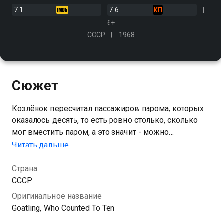
7.1
7.6
6+
СССР
1968
Сюжет
Козлёнок пересчитал пассажиров парома, которых
оказалось десять, то есть ровно столько, сколько
мог вместить паром, а это значит - можно
отправляться в путь. Как полезно знать арифметику
Читать дальше
и уметь считать!
Страна
СССР
Оригинальное название
Goatling, Who Counted To Ten