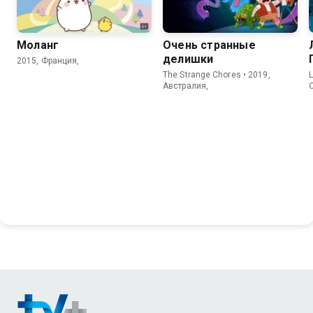
Моланг
Очень странные
делишки
2015, Франция,
The Strange Chores • 2019,
L
Австралия,