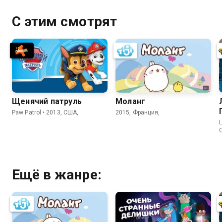
С этим смотрят
Щенячий патруль
Моланг
Paw Patrol • 2013, США,
2015, Франция,
L
Ещё в жанре: