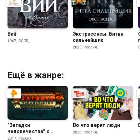
Вий
Экстрасенсы. Битва
сильнейших
1967, СССР,
2023, Россия,
S
Ещё в жанре:
"Загадки
Во что верят люди
человечества" с
2026, Россия,
Олегом Шишкиным
2017, Россия,