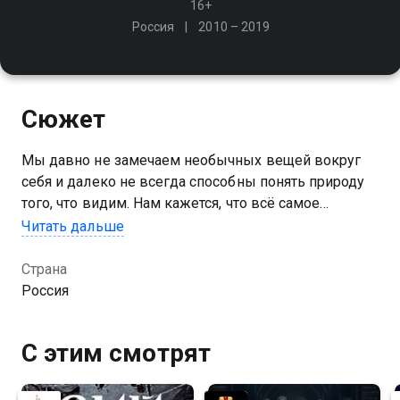
16+
Россия
2010 – 2019
Сюжет
Мы давно не замечаем необычных вещей вокруг
себя и далеко не всегда способны понять природу
того, что видим. Нам кажется, что всё самое
интересное - где-то далеко. Создатели проекта
Читать дальше
готовы доказать - это совсем не так!
Страна
Россия
С этим смотрят