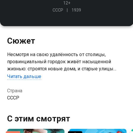
12+
СССР
1939
Сюжет
Несмотря на свою удалённость от столицы,
провинциальный городок живёт насыщенной
жизнью: строятся новые дома, и старые улицы
становятся тесными. Чтобы не ломать старинные
Читать дальше
постройки, изобретатель предлагает передвинуть их
по примеру Москвы
Страна
СССР
С этим смотрят