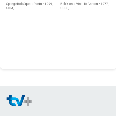
SpongeBob SquarePants • 1999,
Bobik on a Visit To Barbos • 1977,
США,
СССР,