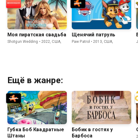
Моя пиратская свадьба
Щенячий патруль
Shotgun Wedding • 2022, США,
Paw Patrol • 2013, США,
J
Ещё в жанре:
Губка Боб Квадратные
Бобик в гостях у
Штаны
Барбоса