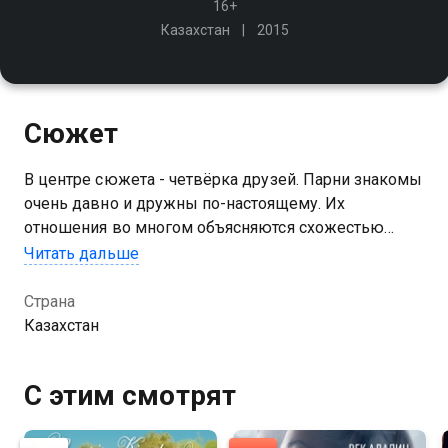
16+
Казахстан
2015
Сюжет
В центре сюжета - четвёрка друзей. Парни знакомы
очень давно и дружны по-настоящему. Их
отношения во многом объясняются схожестью
нравов - вся четвёрка, как один, поддерживают
Читать дальше
патриотические идеи
Страна
Посмотреть онлайн 1 сезон сериала Тандау вы
Казахстан
можете совершенно бесплатно в хорошем HD
качестве на Казахтелеком
С этим смотрят