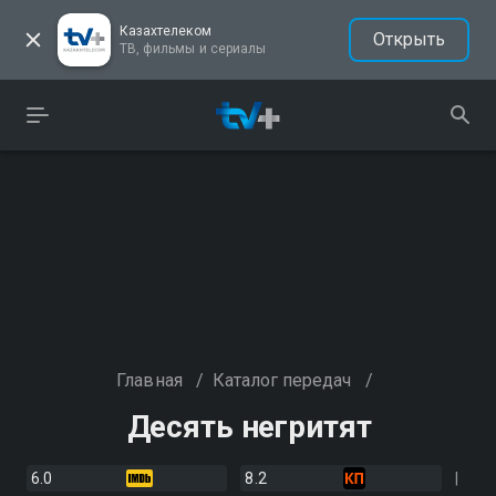
Казахтелеком
Открыть
ТВ, фильмы и сериалы
Главная
/
Каталог передач
/
Десять негритят
6.0
8.2