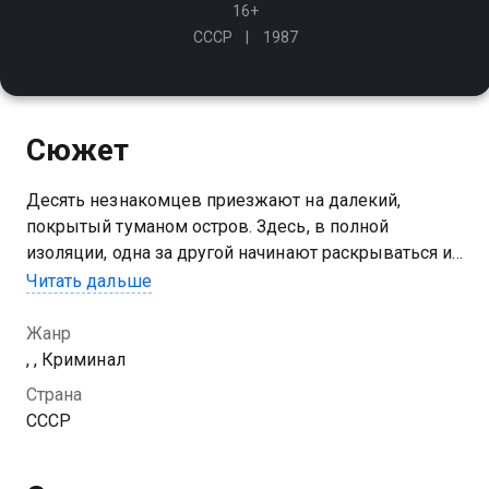
16+
СССР
1987
Сюжет
Десять незнакомцев приезжают на далекий,
покрытый туманом остров. Здесь, в полной
изоляции, одна за другой начинают раскрываться их
тайны - все они виновны в убийствах. Жуткий голос
Читать дальше
приговаривает их к смерти, игриво описанной в
детском стишке
Жанр
, , Криминал
Страна
СССР