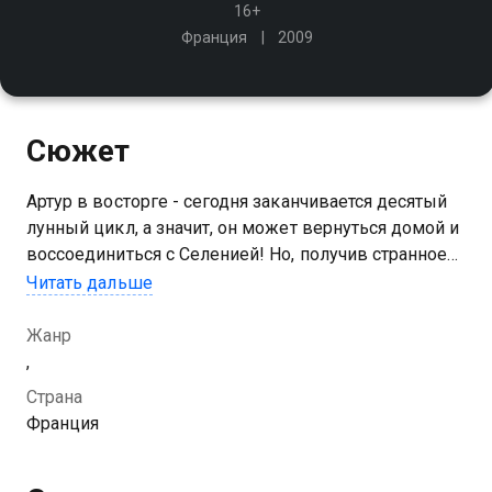
16+
Франция
2009
Сюжет
Артур в восторге - сегодня заканчивается десятый
лунный цикл, а значит, он может вернуться домой и
воссоединиться с Селенией! Но, получив странное
послание, он думает, что любимой угрожает
Читать дальше
опасность, бросается к ней на выручку и попадает в
ловушку
Жанр
,
Страна
Франция