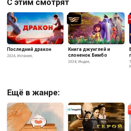
С этим смотрят
Последний дракон
Книга джунглей и
слоненок Бимбо
2024, Испания,
2024, Индия,
T
Ещё в жанре: