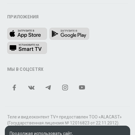
ПРИЛОЖЕНИЯ
МЫ В СОЦСЕТЯХ
Теле и видеоконтент TV+ предоставлен ТОО «ALACAST»
(Государственная лицензия № 12016823 от 22.11.2012).
В рамках услуги «Видео по подписке» для «Пакета
Продолжая использовать сайт,