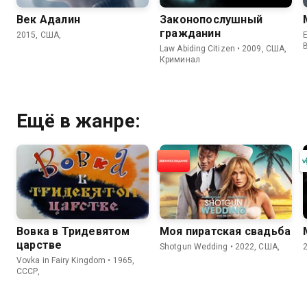
Век Адалин
Законопослушный
гражданин
2015, США,
E
Law Abiding Citizen • 2009, США,
Криминал
Ещё в жанре:
Вовка в Тридевятом
Моя пиратская свадьба
царстве
Shotgun Wedding • 2022, США,
Vovka in Fairy Kingdom • 1965,
СССР,