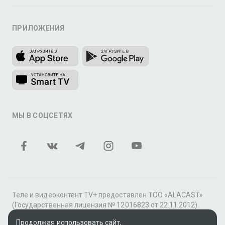
ПРИЛОЖЕНИЯ
МЫ В СОЦСЕТЯХ
Теле и видеоконтент TV+ предоставлен ТОО «ALACAST»
(Государственная лицензия № 12016823 от 22.11.2012).
В рамках услуги «Видео по подписке» для «Пакета
Продолжая использовать сайт,