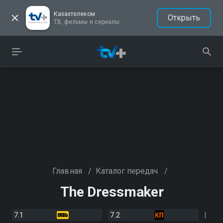
Казахтелеком
Открыть
ТВ, фильмы и сериалы
Главная
/
Каталог передач
/
The Dressmaker
7.1
7.2