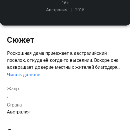
16+
Австралия
2015
Сюжет
Роскошная дама приезжает в австралийский
поселок, откуда её когда-то выселили. Вскоре она
возвращает доверие местных жителей благодаря
умению шить превосходные наряды. Так начинается
Читать дальше
путь героини к выяснению правды о своём
прошлом и мести за изгнание
Жанр
,
Страна
Австралия