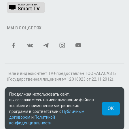
МЫ В СОЦСЕТЯХ
Теле и видеоконтент TV+ предоставлен ТОО «ALACAST»
(Государственная лицензия № 12016823 от 22.11.2012).
В рамках услуги «Видео по подписке» для «Пакета
Продолжая использовать сайт,
фильмов и сериалов tv+» контент предоставляется
вы соглашаетесь на использование файлов
онлайн-кинотеатром MEGOGO.
«cookie» и применение метрических
ОК
Поддержка: tvplus@telecom.kz
программ в соответствии с
Публичным
договором
и
Политикой
UUID: 89b8a008-ecfb-4037-a5b1-f351ed7f0051
конфиденциальности
v3.9.15
|
SSR