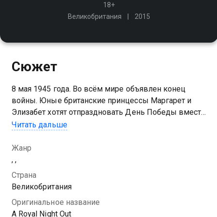
18+
Великобритания
2015
Сюжет
8 мая 1945 года. Во всём мире объявлен конец
войны. Юные британские принцессы Маргарет и
Элизабет хотят отпраздновать День Победы вместе
со всеми и сбегают в этот вечер из Букингемского
Читать дальше
дворца на поиски приключений…
Жанр
, ,
Страна
Великобритания
Оригинальное название
A Royal Night Out