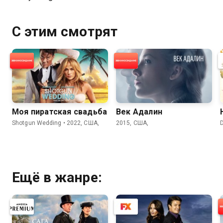
С этим смотрят
Моя пиратская свадьба
Век Адалин
Shotgun Wedding • 2022, США,
2015, США,
D
Ещё в жанре: