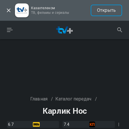
Казахтелеком
Открыть
ТВ, фильмы и сериалы
Главная
/
Каталог передач
/
Карлик Нос
6.7
7.4