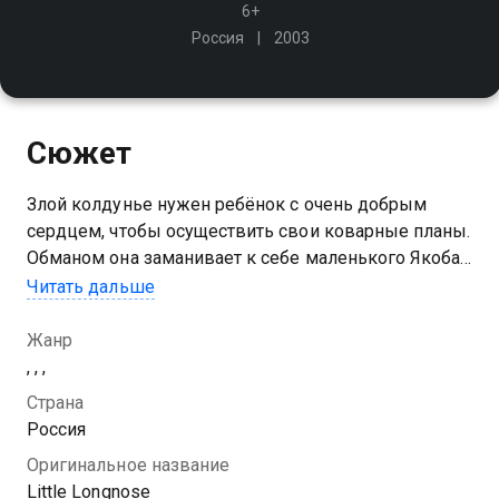
6+
Россия
2003
Сюжет
Злой колдунье нужен ребёнок с очень добрым
сердцем, чтобы осуществить свои коварные планы.
Обманом она заманивает к себе маленького Якоба -
сына сапожника и зеленщицы
Читать дальше
Жанр
, , ,
Страна
Россия
Оригинальное название
Little Longnose