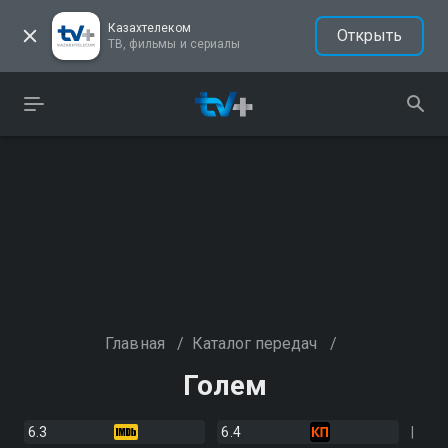
Казахтелеком
Открыть
ТВ, фильмы и сериалы
Главная
/
Каталог передач
/
Голем
6.3
6.4