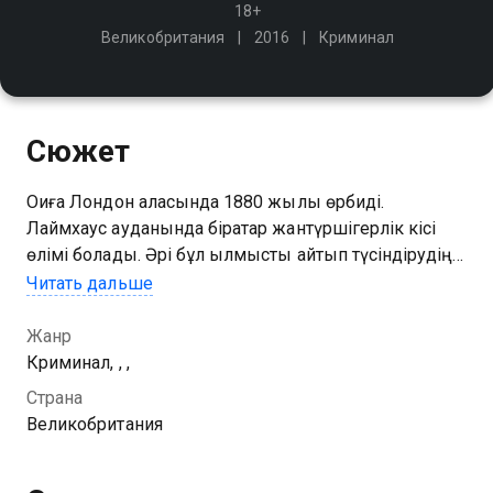
18+
Великобритания
2016
Криминал
Сюжет
Оқиға Лондон қаласында 1880 жылы өрбиді.
Лаймхаус ауданында бірқатар жантүршігерлік кісі
өлімі болады. Әрі бұл қылмысты айтып түсіндірудің
өзі қиын. Полиция қатігез қылмыскердің ізіне түсе
Читать дальше
алмай дал
Жанр
Криминал, , ,
Страна
Великобритания