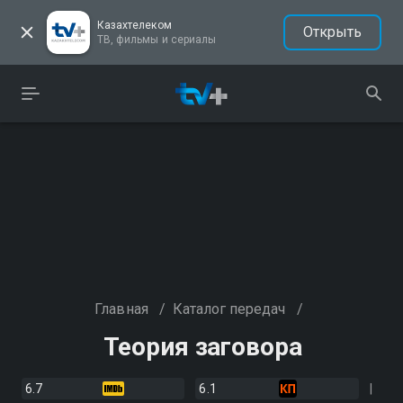
Казахтелеком
Открыть
ТВ, фильмы и сериалы
Главная
/
Каталог передач
/
Теория заговора
6.7
6.1