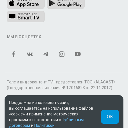
МЫ В СОЦСЕТЯХ
Теле и видеоконтент TV+ предоставлен ТОО «ALACAST»
(Государственная лицензия № 12016823 от 22.11.2012).
В рамках услуги «Видео по подписке» для «Пакета
Продолжая использовать сайт,
фильмов и сериалов tv+» контент предоставляется
вы соглашаетесь на использование файлов
онлайн-кинотеатром MEGOGO.
«cookie» и применение метрических
ОК
Поддержка: tvplus@telecom.kz
программ в соответствии с
Публичным
договором
и
Политикой
UUID: 37e6a0fe-0691-4e10-88d0-684def22212b