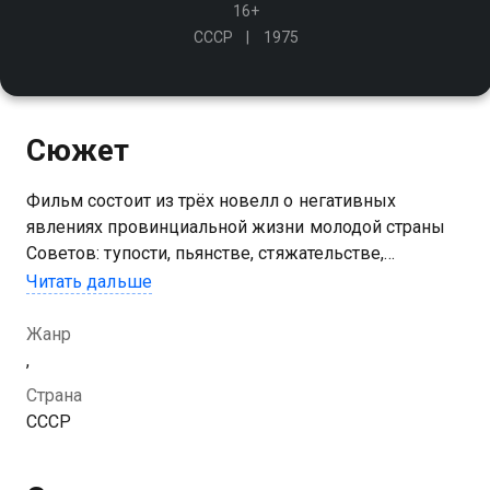
16+
СССР
1975
Сюжет
Фильм состоит из трёх новелл о негативных
явлениях провинциальной жизни молодой страны
Советов: тупости, пьянстве, стяжательстве,
бездуховности - всём том, что и сейчас существует
Читать дальше
благополучно и повсеместно
Жанр
,
Страна
СССР