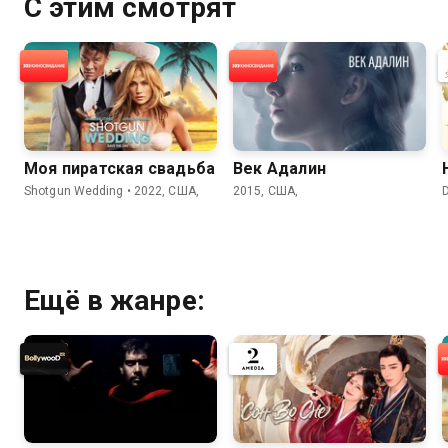
С этим смотрят
Моя пиратская свадьба
Век Адалин
Shotgun Wedding • 2022, США,
2015, США,
D
Ещё в жанре: