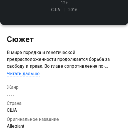
12+
США
2016
Сюжет
В мире порядка и генетической
предрасположенности продолжается борьба за
свободу и права. Во главе сопротивления по-
прежнему остаются Трис и Тобиас. Со своим
Читать дальше
отрядом боевых друзей они покидают родные
стены и проникают в Бюро Генетической Защиты
Жанр
, , , ,
Страна
США
Оригинальное название
Allegiant