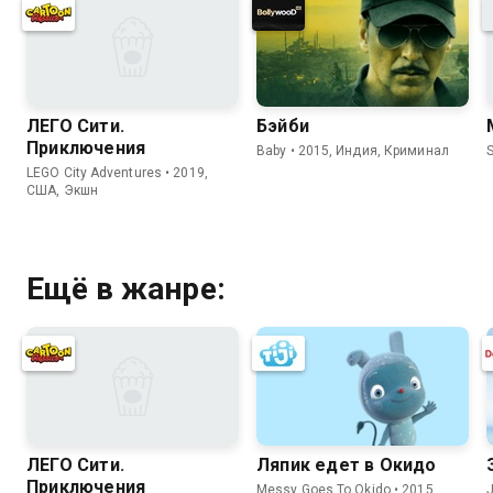
ЛЕГО Сити.
Бэйби
Приключения
Baby • 2015, Индия, Криминал
LEGO City Adventures • 2019,
США, Экшн
Ещё в жанре:
ЛЕГО Сити.
Ляпик едет в Окидо
Приключения
Messy Goes To Okido • 2015,
J