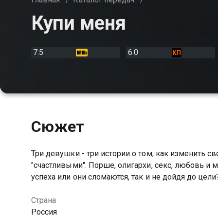
Купи меня
7.5
6.0
Сюжет
Три девушки - три истории о том, как изменить с
"счастливыми". Порше, олигархи, секс, любовь и 
успеха или они сломаются, так и не дойдя до цели
Страна
Россия