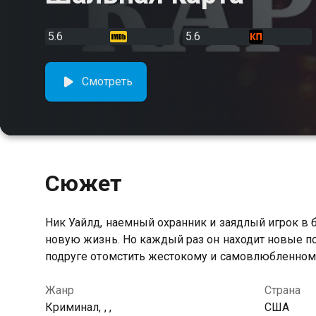
5.6
5.6
Смотреть
Сюжет
Ник Уайлд, наемный охранник и заядлый игрок в б
новую жизнь. Но каждый раз он находит новые по
подруге отомстить жестокому и самовлюбленному
Жанр
Страна
Криминал, , ,
США