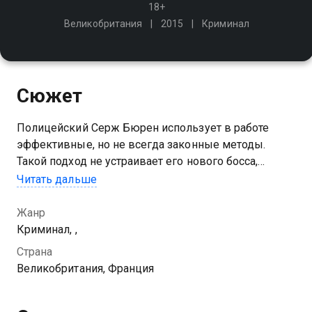
18+
Великобритания
2015
Криминал
Сюжет
Полицейский Серж Бюрен использует в работе
эффективные, но не всегда законные методы.
Такой подход не устраивает его нового босса,
поэтому Бюрен и его команда действуют
Читать дальше
подпольно, чтобы остановить группу грабителей-
убийц…
Жанр
Криминал, ,
Страна
Великобритания, Франция