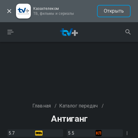
Казахтелеком
Открыть
ТВ, фильмы и сериалы
Главная
/
Каталог передач
/
Антиганг
5.7
5.5