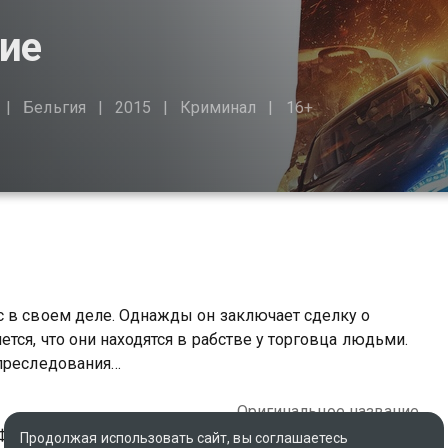
ие
Бельгия
2015
Криминал
16+
с в своем деле. Однажды он заключает сделку о
тся, что они находятся в рабстве у торговца людьми.
 преследования…
Оригинальное название
Франция, Китай
The Transporter Refueled
Продолжая использовать сайт, вы соглашаетесь